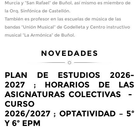
Murcia y “San Rafael” de Buñol, así mismo es miembro de
la Orq. Sinfónica de Castellón.
También es profesor en las escuelas de música de las
bandas “Unión Musical” de Godelleta y Centro instructivo
musical “La Armónica” de Buñol.
NOVEDADES
PLAN DE ESTUDIOS 2026-
2027
;
HORARIOS DE LAS
ASIGNATURAS COLECTIVAS -
CURSO
2026/2027
;
OPTATIVIDAD – 5º
Y 6º EPM