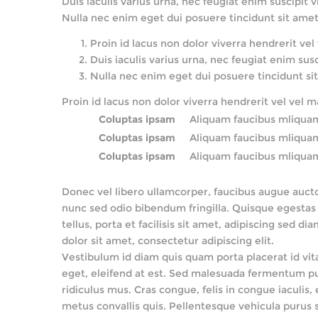
Duis iaculis varius urna, nec feugiat enim suscipit v
Nulla nec enim eget dui posuere tincidunt sit ame
Proin id lacus non dolor viverra hendrerit vel
Duis iaculis varius urna, nec feugiat enim susc
Nulla nec enim eget dui posuere tincidunt si
Proin id lacus non dolor viverra hendrerit vel vel m
Coluptas ipsam
Aliquam faucibus mliqua
Coluptas ipsam
Aliquam faucibus mliqua
Coluptas ipsam
Aliquam faucibus mliqua
Donec vel libero ullamcorper, faucibus augue auctor,
nunc sed odio bibendum fringilla. Quisque egestas
tellus, porta et facilisis sit amet, adipiscing se
dolor sit amet, consectetur adipiscing elit.
Vestibulum id diam quis quam porta placerat id vita
eget, eleifend at est. Sed malesuada fermentum pur
ridiculus mus. Cras congue, felis in congue iaculi
metus convallis quis. Pellentesque vehicula purus s