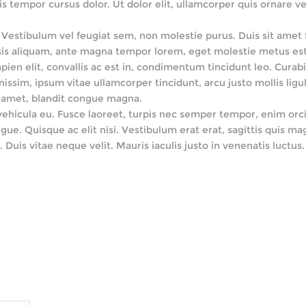
 tempor cursus dolor. Ut dolor elit, ullamcorper quis ornare vel,
estibulum vel feugiat sem, non molestie purus. Duis sit amet fa
cilisis aliquam, ante magna tempor lorem, eget molestie metus e
pien elit, convallis ac est in, condimentum tincidunt leo. Cu
ssim, ipsum vitae ullamcorper tincidunt, arcu justo mollis ligul
it amet, blandit congue magna.
 vehicula eu. Fusce laoreet, turpis nec semper tempor, enim orci 
e. Quisque ac elit nisi. Vestibulum erat erat, sagittis quis mag
s. Duis vitae neque velit. Mauris iaculis justo in venenatis l