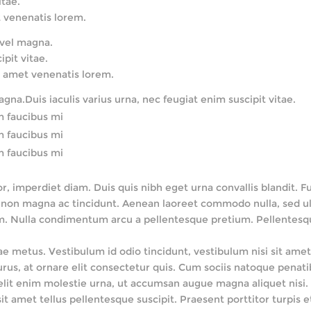
itae.
t venenatis lorem.
 vel magna.
ipit vitae.
t amet venenatis lorem.
agna.Duis iaculis varius urna, nec feugiat enim suscipit vitae.
m faucibus mi
m faucibus mi
m faucibus mi
 imperdiet diam. Duis quis nibh eget urna convallis blandit. Fus
 non magna ac tincidunt. Aenean laoreet commodo nulla, sed ult
d diam. Nulla condimentum arcu a pellentesque pretium. Pellentes
e metus. Vestibulum id odio tincidunt, vestibulum nisi sit amet, 
us, at ornare elit consectetur quis. Cum sociis natoque penati
s, elit enim molestie urna, ut accumsan augue magna aliquet ni
it amet tellus pellentesque suscipit. Praesent porttitor turpis