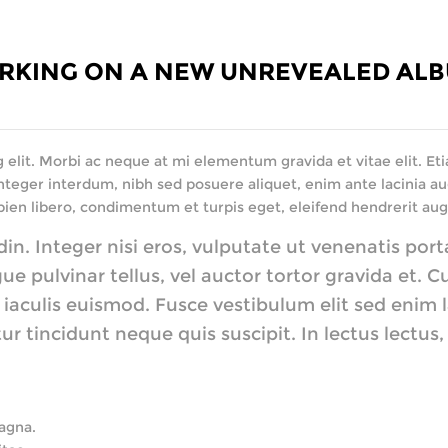
ORKING ON A NEW UNREVEALED AL
elit. Morbi ac neque at mi elementum gravida et vitae elit. Etia
nteger interdum, nibh sed posuere aliquet, enim ante lacinia au
pien libero, condimentum et turpis eget, eleifend hendrerit aug
 Integer nisi eros, vulputate ut venenatis porta, 
e pulvinar tellus, vel auctor tortor gravida et. C
aculis euismod. Fusce vestibulum elit sed enim lac
ur tincidunt neque quis suscipit. In lectus lectus
magna.