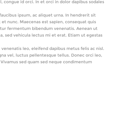
 congue id orci. In et orci in dolor dapibus sodales
ucibus ipsum, ac aliquet urna. In hendrerit sit
st et nunc. Maecenas est sapien, consequat quis
rabitur fermentum bibendum venenatis. Aenean ut
a, sed vehicula lectus mi et erat. Etiam ut egestas
venenatis leo, eleifend dapibus metus felis ac nisl.
na vel, luctus pellentesque tellus. Donec orci leo,
uctus. Vivamus sed quam sed neque condimentum