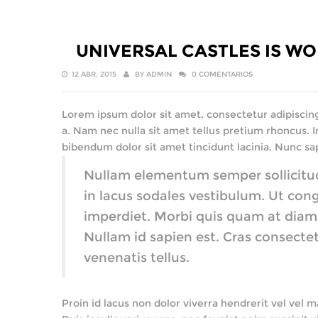
UNIVERSAL CASTLES IS W
12 ABR, 2015
BY
ADMIN
0 COMENTARIOS
Lorem ipsum dolor sit amet, consectetur adipiscing 
a. Nam nec nulla sit amet tellus pretium rhoncus. I
bibendum dolor sit amet tincidunt lacinia. Nunc sa
Nullam elementum semper sollicitudin.
in lacus sodales vestibulum. Ut congu
imperdiet. Morbi quis quam at diam i
Nullam id sapien est. Cras consectet
venenatis tellus.
Proin id lacus non dolor viverra hendrerit vel vel 