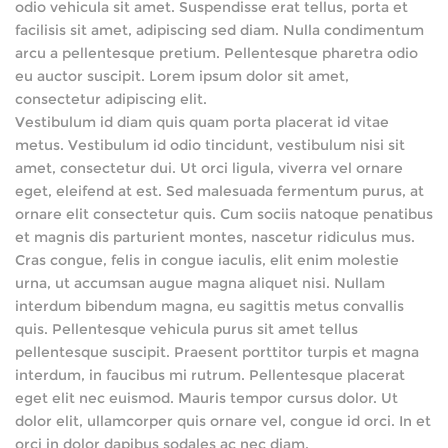
odio vehicula sit amet. Suspendisse erat tellus, porta et
facilisis sit amet, adipiscing sed diam. Nulla condimentum
arcu a pellentesque pretium. Pellentesque pharetra odio
eu auctor suscipit. Lorem ipsum dolor sit amet,
consectetur adipiscing elit.
Vestibulum id diam quis quam porta placerat id vitae
metus. Vestibulum id odio tincidunt, vestibulum nisi sit
amet, consectetur dui. Ut orci ligula, viverra vel ornare
eget, eleifend at est. Sed malesuada fermentum purus, at
ornare elit consectetur quis. Cum sociis natoque penatibus
et magnis dis parturient montes, nascetur ridiculus mus.
Cras congue, felis in congue iaculis, elit enim molestie
urna, ut accumsan augue magna aliquet nisi. Nullam
interdum bibendum magna, eu sagittis metus convallis
quis. Pellentesque vehicula purus sit amet tellus
pellentesque suscipit. Praesent porttitor turpis et magna
interdum, in faucibus mi rutrum. Pellentesque placerat
eget elit nec euismod. Mauris tempor cursus dolor. Ut
dolor elit, ullamcorper quis ornare vel, congue id orci. In et
orci in dolor dapibus sodales ac nec diam.