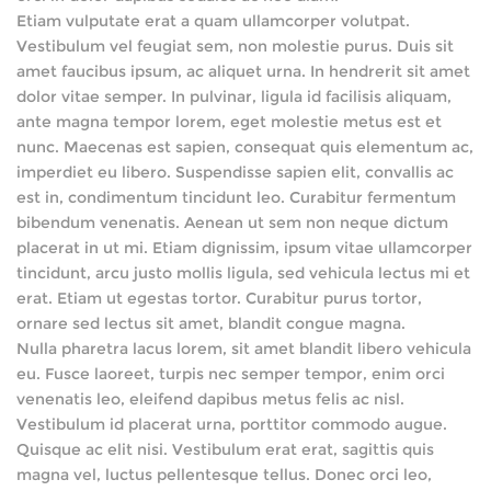
Etiam vulputate erat a quam ullamcorper volutpat.
Vestibulum vel feugiat sem, non molestie purus. Duis sit
amet faucibus ipsum, ac aliquet urna. In hendrerit sit amet
dolor vitae semper. In pulvinar, ligula id facilisis aliquam,
ante magna tempor lorem, eget molestie metus est et
nunc. Maecenas est sapien, consequat quis elementum ac,
imperdiet eu libero. Suspendisse sapien elit, convallis ac
est in, condimentum tincidunt leo. Curabitur fermentum
bibendum venenatis. Aenean ut sem non neque dictum
placerat in ut mi. Etiam dignissim, ipsum vitae ullamcorper
tincidunt, arcu justo mollis ligula, sed vehicula lectus mi et
erat. Etiam ut egestas tortor. Curabitur purus tortor,
ornare sed lectus sit amet, blandit congue magna.
Nulla pharetra lacus lorem, sit amet blandit libero vehicula
eu. Fusce laoreet, turpis nec semper tempor, enim orci
venenatis leo, eleifend dapibus metus felis ac nisl.
Vestibulum id placerat urna, porttitor commodo augue.
Quisque ac elit nisi. Vestibulum erat erat, sagittis quis
magna vel, luctus pellentesque tellus. Donec orci leo,